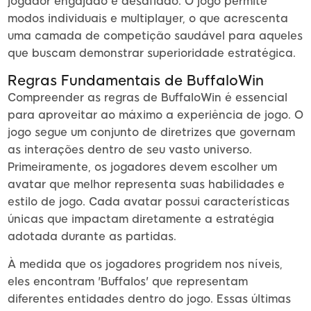
jogador engajado e desafiado. O jogo permite
modos individuais e multiplayer, o que acrescenta
uma camada de competição saudável para aqueles
que buscam demonstrar superioridade estratégica.
Regras Fundamentais de BuffaloWin
Compreender as regras de BuffaloWin é essencial
para aproveitar ao máximo a experiência de jogo. O
jogo segue um conjunto de diretrizes que governam
as interações dentro de seu vasto universo.
Primeiramente, os jogadores devem escolher um
avatar que melhor representa suas habilidades e
estilo de jogo. Cada avatar possui características
únicas que impactam diretamente a estratégia
adotada durante as partidas.
À medida que os jogadores progridem nos níveis,
eles encontram 'Buffalos' que representam
diferentes entidades dentro do jogo. Essas últimas