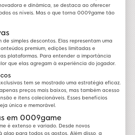
ovadora e dinâmica, se destaca ao oferecer
odos os níveis. Mas o que torna 0009game tão
vas
 de simples descontos. Elas representam uma
onteúdos premium, edições limitadas e
as plataformas. Para entender a importância
lor que elas agregam à experiência do jogador.
icos
exclusivas tem se mostrado uma estratégia eficaz.
apenas preços mais baixos, mas também acesso
ão e itens colecionáveis. Esses benefícios
eja única e memorável.
tas em 0009game
me é extenso e variado. Desde novos
 algo para todos os gostos. Além disso, a