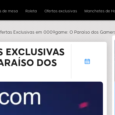
s de mesa
Roleta
Ofertas exclusivas
Manchetes de H
fertas Exclusivas em 0009game: O Paraíso dos Gamer
 EXCLUSIVAS
ARAÍSO DOS