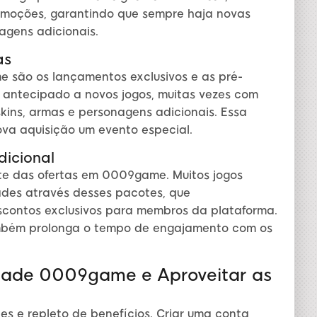
omoções, garantindo que sempre haja novas
agens adicionais.
as
 são os lançamentos exclusivos e as pré-
 antecipado a novos jogos, muitas vezes com
ins, armas e personagens adicionais. Essa
va aquisição um evento especial.
icional
te das ofertas em 0009game. Muitos jogos
ades através desses pacotes, que
scontos exclusivos para membros da plataforma.
ambém prolonga o tempo de engajamento com os
dade 0009game e Aproveitar as
s e repleto de benefícios. Criar uma conta