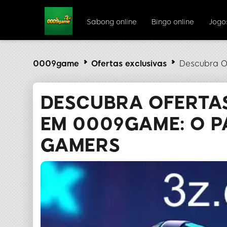
Sabong online
Bingo online
Jogo
0009game
Ofertas exclusivas
Descubra O
DESCUBRA OFERTAS
EM 0009GAME: O P
GAMERS