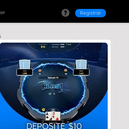
oje
Registrar
s