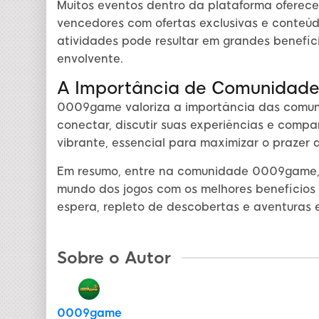
Muitos eventos dentro da plataforma ofere
vencedores com ofertas exclusivas e conteúd
atividades pode resultar em grandes benefíci
envolvente.
A Importância de Comunidade
0009game valoriza a importância das comun
conectar, discutir suas experiências e compart
vibrante, essencial para maximizar o prazer d
Em resumo, entre na comunidade 0009game, e
mundo dos jogos com os melhores benefícios
espera, repleto de descobertas e aventuras
Sobre o Autor
0009game