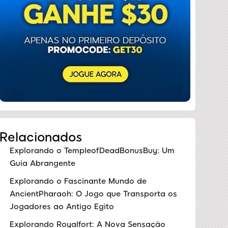
Relacionados
Explorando o TempleofDeadBonusBuy: Um
Guia Abrangente
Explorando o Fascinante Mundo de
AncientPharaoh: O Jogo que Transporta os
Jogadores ao Antigo Egito
Explorando Royalfort: A Nova Sensação