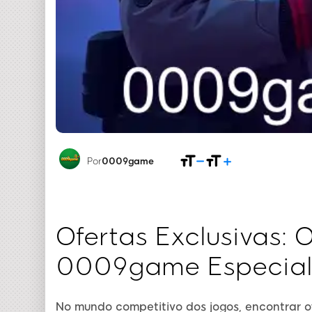
Por
0009game
Ofertas Exclusivas: 
0009game Especial
No mundo competitivo dos jogos, encontrar o