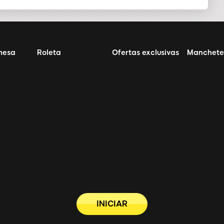
mesa
Roleta
Ofertas exclusivas
Manchete
INICIAR