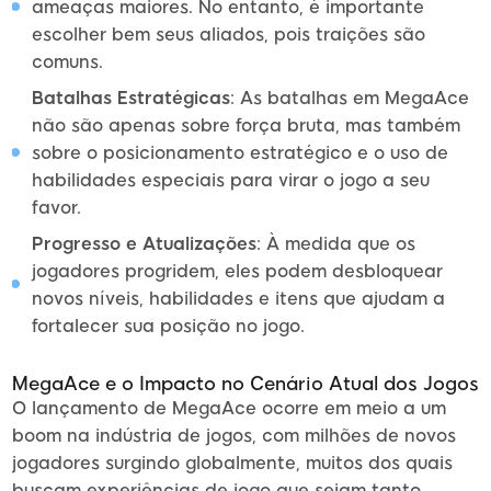
ameaças maiores. No entanto, é importante
escolher bem seus aliados, pois traições são
comuns.
Batalhas Estratégicas
: As batalhas em MegaAce
não são apenas sobre força bruta, mas também
sobre o posicionamento estratégico e o uso de
habilidades especiais para virar o jogo a seu
favor.
Progresso e Atualizações
: À medida que os
jogadores progridem, eles podem desbloquear
novos níveis, habilidades e itens que ajudam a
fortalecer sua posição no jogo.
MegaAce e o Impacto no Cenário Atual dos Jogos
O lançamento de MegaAce ocorre em meio a um
boom na indústria de jogos, com milhões de novos
jogadores surgindo globalmente, muitos dos quais
buscam experiências de jogo que sejam tanto