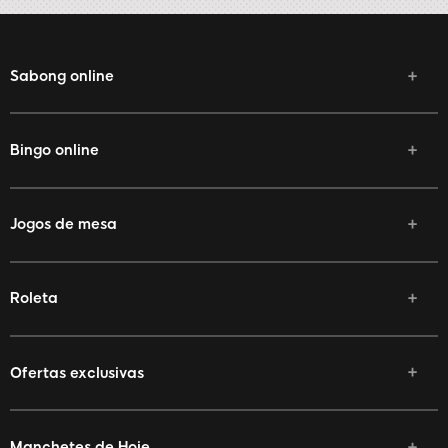
Sabong online
Bingo online
Jogos de mesa
Roleta
Ofertas exclusivas
Manchetes de Hoje