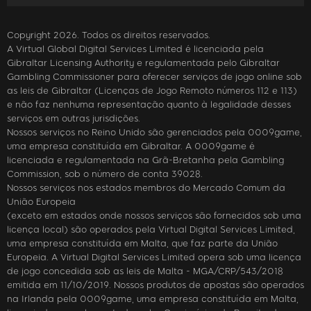
Copyright 2026. Todos os direitos reservados.
A Virtual Global Digital Services Limited é licenciada pela
Gibraltar Licensing Authority e regulamentada pelo Gibraltar
Gambling Commissioner para oferecer serviços de jogo online sob
as leis de Gibraltar (Licenças de Jogo Remoto números 112 e 113)
e não faz nenhuma representação quanto à legalidade desses
serviços em outras jurisdições.
Nossos serviços no Reino Unido são gerenciados pela 0009game,
uma empresa constituída em Gibraltar. A 0009game é
licenciada e regulamentada na Grã-Bretanha pela Gambling
Commission, sob o número de conta 39028.
Nossos serviços nos estados membros do Mercado Comum da
União Europeia
(exceto em estados onde nossos serviços são fornecidos sob uma
licença local) são operados pela Virtual Digital Services Limited,
uma empresa constituída em Malta, que faz parte da União
Europeia. A Virtual Digital Services Limited opera sob uma licença
de jogo concedida sob as leis de Malta - MGA/CRP/543/2018
emitida em 11/10/2019. Nossos produtos de apostas são operados
na Irlanda pela 0009game, uma empresa constituída em Malta,