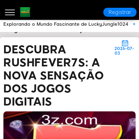
Registrar
Explorando o Mundo Fascinante de LuckyJungle1024
0009game
Manchetes de Hoje
Descubra RushFeve
DESCUBRA
2026-07-
03
RUSHFEVER7S: A
NOVA SENSAÇÃO
DOS JOGOS
DIGITAIS