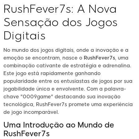
RushFever7s: A Nova
Sensação dos Jogos
Digitais
No mundo dos jogos digitais, onde a inovação e a
emoção se encontram, nasce o
RushFever7s
, uma
combinação cativante de estratégia e adrenalina.
Este jogo está rapidamente ganhando
popularidade entre os entusiastas de jogos por sua
jogabilidade única e envolvente. Com a palavra-
chave "0009game" destacando sua inovação
tecnológica, RushFever7s promete uma experiência
de jogo incomparável.
Uma Introdução ao Mundo de
RushFever7s