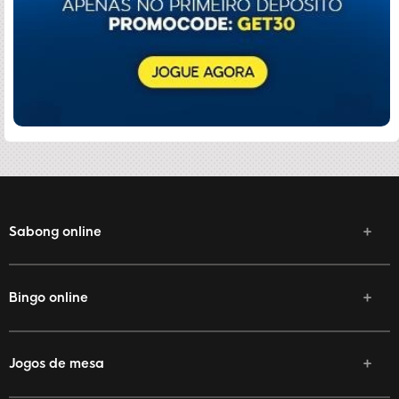
Sabong online
Bingo online
Jogos de mesa