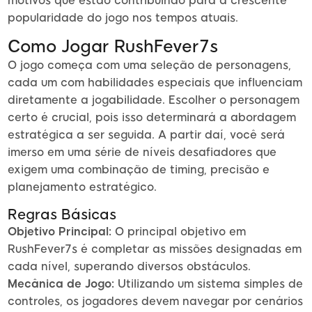
motivos que estão contribuindo para a crescente
popularidade do jogo nos tempos atuais.
Como Jogar RushFever7s
O jogo começa com uma seleção de personagens,
cada um com habilidades especiais que influenciam
diretamente a jogabilidade. Escolher o personagem
certo é crucial, pois isso determinará a abordagem
estratégica a ser seguida. A partir daí, você será
imerso em uma série de níveis desafiadores que
exigem uma combinação de timing, precisão e
planejamento estratégico.
Regras Básicas
Objetivo Principal:
O principal objetivo em
RushFever7s é completar as missões designadas em
cada nível, superando diversos obstáculos.
Mecânica de Jogo:
Utilizando um sistema simples de
controles, os jogadores devem navegar por cenários