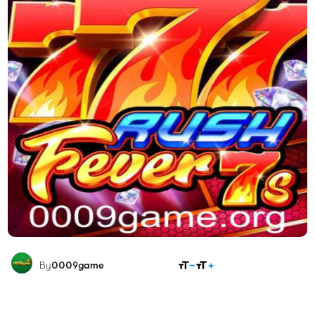
COMPARTILHAR
By
0009game