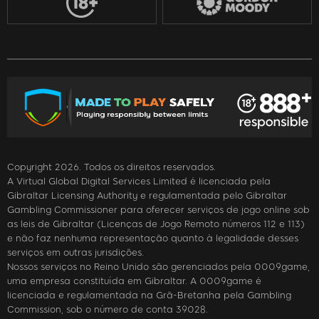
Copyright 2026. Todos os direitos reservados.
A Virtual Global Digital Services Limited é licenciada pela
Gibraltar Licensing Authority e regulamentada pelo Gibraltar
Gambling Commissioner para oferecer serviços de jogo online sob
as leis de Gibraltar (Licenças de Jogo Remoto números 112 e 113)
e não faz nenhuma representação quanto à legalidade desses
serviços em outras jurisdições.
Nossos serviços no Reino Unido são gerenciados pela 0009game,
uma empresa constituída em Gibraltar. A 0009game é
licenciada e regulamentada na Grã-Bretanha pela Gambling
Commission, sob o número de conta 39028.