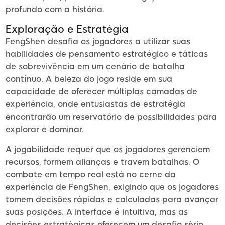
profundo com a história.
Exploração e Estratégia
FengShen desafia os jogadores a utilizar suas
habilidades de pensamento estratégico e táticas
de sobrevivência em um cenário de batalha
contínuo. A beleza do jogo reside em sua
capacidade de oferecer múltiplas camadas de
experiência, onde entusiastas de estratégia
encontrarão um reservatório de possibilidades para
explorar e dominar.
A jogabilidade requer que os jogadores gerenciem
recursos, formem alianças e travem batalhas. O
combate em tempo real está no cerne da
experiência de FengShen, exigindo que os jogadores
tomem decisões rápidas e calculadas para avançar
suas posições. A interface é intuitiva, mas as
decisões estratégicas oferecem um desafio sério