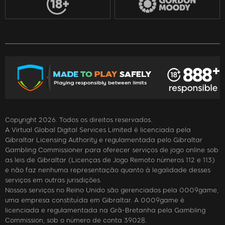
Copyright 2026. Todos os direitos reservados.
A Virtual Global Digital Services Limited é licenciada pela
Gibraltar Licensing Authority e regulamentada pelo Gibraltar
Gambling Commissioner para oferecer serviços de jogo online sob
as leis de Gibraltar (Licenças de Jogo Remoto números 112 e 113)
e não faz nenhuma representação quanto à legalidade desses
serviços em outras jurisdições.
Nossos serviços no Reino Unido são gerenciados pela 0009game,
uma empresa constituída em Gibraltar. A 0009game é
licenciada e regulamentada na Grã-Bretanha pela Gambling
Commission, sob o número de conta 39028.