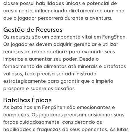
classe possui habilidades únicas e potencial de
crescimento, influenciando diretamente o caminho
que o jogador percorrerá durante a aventura.
Gestão de Recursos
Os recursos são um componente vital em FengShen.
Os jogadores devem adquirir, gerenciar e utilizar
recursos de maneira eficaz para expandir seus
impérios e aumentar seu poder. Desde o
fornecimento de alimentos até minerais e artefatos
valiosos, tudo precisa ser administrado
estrategicamente para garantir que o império
prospere e supere os desafios.
Batalhas Épicas
As batalhas em FengShen são emocionantes e
complexas. Os jogadores precisam posicionar suas
forças cuidadosamente, considerando as
habilidades e fraquezas de seus oponentes. As lutas