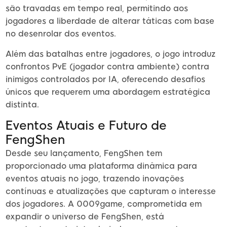
são travadas em tempo real, permitindo aos
jogadores a liberdade de alterar táticas com base
no desenrolar dos eventos.
Além das batalhas entre jogadores, o jogo introduz
confrontos PvE (jogador contra ambiente) contra
inimigos controlados por IA, oferecendo desafios
únicos que requerem uma abordagem estratégica
distinta.
Eventos Atuais e Futuro de
FengShen
Desde seu lançamento, FengShen tem
proporcionado uma plataforma dinâmica para
eventos atuais no jogo, trazendo inovações
contínuas e atualizações que capturam o interesse
dos jogadores. A 0009game, comprometida em
expandir o universo de FengShen, está