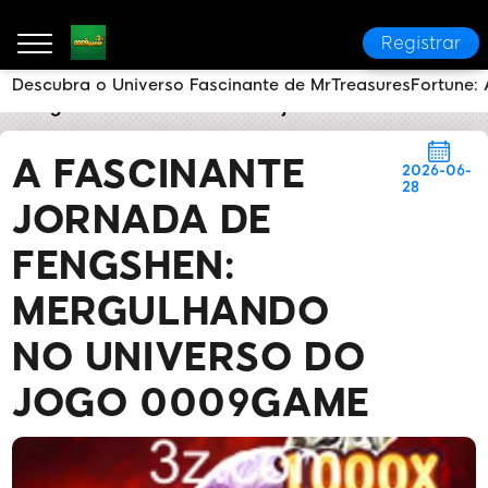
Registrar
Descubra o Universo Fascinante de MrTreasuresFortune
0009game
Manchetes de Hoje
A Fascinante Jor
A FASCINANTE
2026-06-
28
JORNADA DE
FENGSHEN:
MERGULHANDO
NO UNIVERSO DO
JOGO 0009GAME