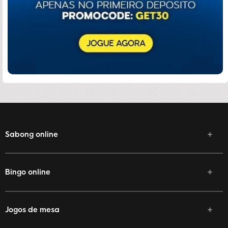
Sabong online
Bingo online
Jogos de mesa