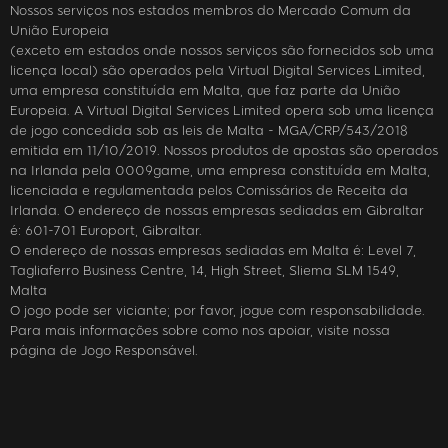
Nossos serviços nos estados membros do Mercado Comum da
União Europeia
(exceto em estados onde nossos serviços são fornecidos sob uma
licença local) são operados pela Virtual Digital Services Limited,
uma empresa constituída em Malta, que faz parte da União
Europeia. A Virtual Digital Services Limited opera sob uma licença
de jogo concedida sob as leis de Malta - MGA/CRP/543/2018
emitida em 11/10/2019. Nossos produtos de apostas são operados
na Irlanda pela 0009game, uma empresa constituída em Malta,
licenciada e regulamentada pelos Comissários de Receita da
Irlanda. O endereço de nossas empresas sediadas em Gibraltar
é: 601-701 Europort, Gibraltar.
O endereço de nossas empresas sediadas em Malta é: Level 7,
Tagliaferro Business Centre, 14, High Street, Sliema SLM 1549,
Malta
O jogo pode ser viciante; por favor, jogue com responsabilidade.
Para mais informações sobre como nos apoiar, visite nossa
página de Jogo Responsável.