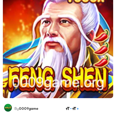
COMPARTILHAR
By
0009game