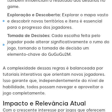
também influenciam o resultado dos desafios no
game.
Exploração e Descoberta:
Explorar o mapa vasto
e descobrir novos territórios e itens é essencial
para o progresso dos jogadores.
Tomada de Decisões:
Cada escolha feita pelo
jogador pode alterar significativamente o rumo do
jogo, tornando a tomada de decisão um
elemento-chave do GuGuGu2M.
A complexidade dessas regras é balanceada por
tutoriais interativos que orientam novos jogadores.
Isso garante que, independentemente do nível de
habilidade, todos possam navegar e aproveitar o
jogo completamente.
Impacto e Relevância Atual
Com o crescente interesse por jogos que oferecem