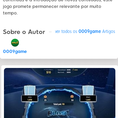
jogo promete permanecer relevante por muito
tempo.
Sobre o Autor
ver todos os
0009game
Artigos
0009game