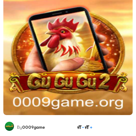
COMPARTILHAR
By
0009game