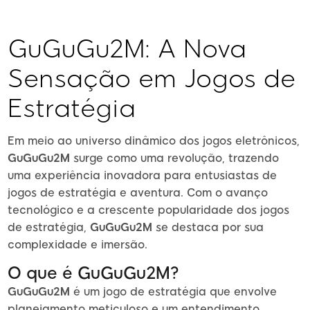
GuGuGu2M: A Nova
Sensação em Jogos de
Estratégia
Em meio ao universo dinâmico dos jogos eletrônicos,
GuGuGu2M
surge como uma revolução, trazendo
uma experiência inovadora para entusiastas de
jogos de estratégia e aventura. Com o avanço
tecnológico e a crescente popularidade dos jogos
de estratégia,
GuGuGu2M
se destaca por sua
complexidade e imersão.
O que é GuGuGu2M?
GuGuGu2M
é um jogo de estratégia que envolve
planejamento meticuloso e um entendimento