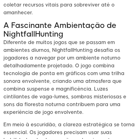
coletar recursos vitais para sobreviver até o
amanhecer.
A Fascinante Ambientação de
NightfallHunting
Diferente de muitos jogos que se passam em
ambientes diurnos, NightfallHunting desafia os
jogadores a navegar por um ambiente noturno
detalhadamente projetado. O jogo combina
tecnologia de ponta em gráficos com uma trilha
sonora envolvente, criando uma atmosfera que
combina suspense e magnificência. Luzes
cintilantes de vaga-lumes, sombras misteriosas e
sons da floresta noturna contribuem para uma
experiência de jogo envolvente.
Em meio à escuridão, a clareza estratégica se torna
essencial. Os jogadores precisam usar suas