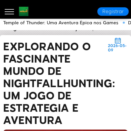
Registrar
Temple of Thunder: Uma Aventura Épica nos Games
D
0009game
Manchetes de Hoje
Explorando o Fasc
EXPLORANDO O
2026-05-
09
FASCINANTE
MUNDO DE
NIGHTFALLHUNTING:
UM JOGO DE
ESTRATEGIA E
AVENTURA