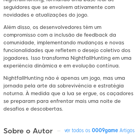
seguidores que se envolvem ativamente com
novidades e atualizações do jogo.
Além disso, os desenvolvedores têm um
compromisso com a inclusão de feedback da
comunidade, implementando mudanças e novas
funcionalidades que refletem o desejo coletivo dos
jogadores. Isso transforma NightfallHunting em uma
experiência dinâmica e em evolução contínua.
NightfallHunting não é apenas um jogo, mas uma
jornada pela arte da sobrevivência e estratégia
noturna. À medida que a lua se ergue, os caçadores
se preparam para enfrentar mais uma noite de
desafios e descobertas.
Sobre o Autor
ver todos os
0009game
Artigos