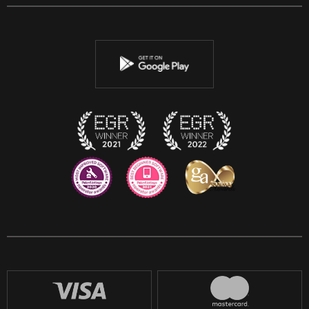
Facebook
Twitter
YouTube
Instagram
Discord
Twitch
Reddit