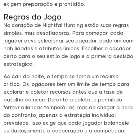
exigem preparação e prontidão.
Regras do Jogo
No coração de NightfallHunting estão suas regras
simples, mas desafiadoras. Para começar, cada
jogador deve selecionar seu caçador, cada um com
habilidades e atributos únicos. Escolher o caçador
certo para o seu estilo de jogo é a primeira decisão
estratégica.
Ao cair da noite, o tempo se torna um recurso
crítico. Os jogadores têm um limite de tempo para
explorar e coletar recursos antes que a fase de
batalha comece. Durante a coleta, é permitido
formar alianças temporárias, mas ao chegar a hora
do confronto, apenas a estratégia individual
prevalece. Isso exige que cada jogador balanceie
cuidadosamente a cooperação e a competição.