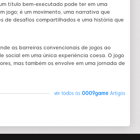
e um título bem-executado pode ter em uma
um jogo; é um movimento, uma narrativa que
s de desafios compartilhados e uma história que
nde as barreiras convencionais de jogos ao
ade social em uma única experiência coesa. O jogo
ores, mas também os envolve em uma jornada de
ver todos os
0009game
Artigos