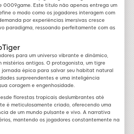
de 0009game. Este título não apenas entrega um
efine o modo como os jogadores interagem com
 demanda por experiências imersivas cresce
vo paradigma, ressoando perfeitamente com as
oTiger
adores para um universo vibrante e dinâmico,
istérios antigos. O protagonista, um tigre
jornada épica para salvar seu habitat natural
ades surpreendentes e uma inteligência
m sua coragem e engenhosidade.
esde florestas tropicais deslumbrantes até
nte é meticulosamente criado, oferecendo uma
ncia de um mundo pulsante e vivo. A narrativa
stérios, mantendo os jogadores constantemente na