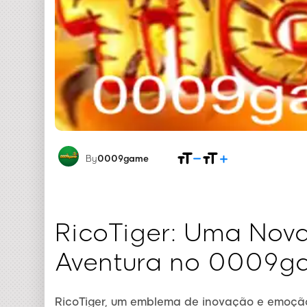
By
0009game
RicoTiger: Uma Nov
Aventura no 0009g
RicoTiger, um emblema de inovação e emoção