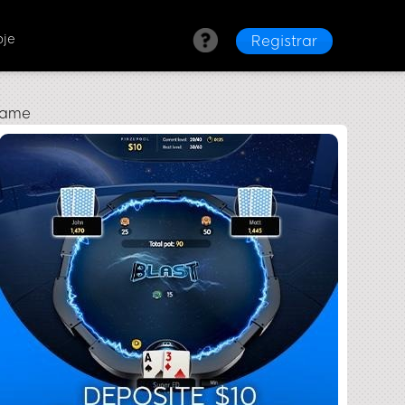
oje
Registrar
game