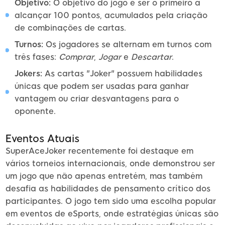
Objetivo:
O objetivo do jogo é ser o primeiro a
alcançar 100 pontos, acumulados pela criação
de combinações de cartas.
Turnos:
Os jogadores se alternam em turnos com
três fases:
Comprar
,
Jogar
e
Descartar
.
Jokers:
As cartas "Joker" possuem habilidades
únicas que podem ser usadas para ganhar
vantagem ou criar desvantagens para o
oponente.
Eventos Atuais
SuperAceJoker recentemente foi destaque em
vários torneios internacionais, onde demonstrou ser
um jogo que não apenas entretém, mas também
desafia as habilidades de pensamento crítico dos
participantes. O jogo tem sido uma escolha popular
em eventos de eSports, onde estratégias únicas são