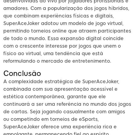
desenvolvidas ao vivo por jogadores profissionais e
amadores. Com a popularização dos jogos híbridos,
que combinam experiências físicas e digitais,
SuperAceJoker adotou um modelo de jogo virtual,
permitindo torneios online que atraem participantes
de todo o mundo. Essa expansão digital coincide
com o crescente interesse por jogos que unem o
físico ao virtual, uma tendência que está
reformulando o mercado de entretenimento.
Conclusão
A complexidade estratégica de SuperAceJoker,
combinada com sua apresentação acessível e
estética contemporânea, garante que ele
continuará a ser uma referência no mundo dos jogos
de cartas. Seja jogando casualmente com amigos
ou competindo em torneios de eSports,
SuperAceJoker oferece uma experiência rica e
empolgante, permanecendo fiel ao espírito