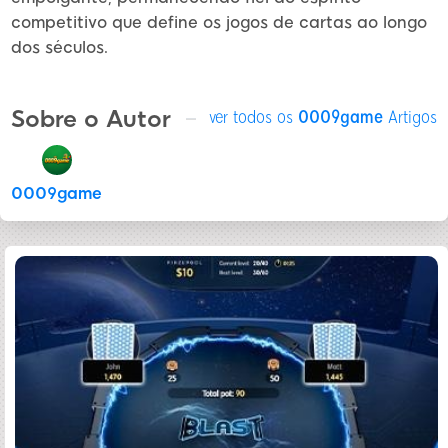
competitivo que define os jogos de cartas ao longo
dos séculos.
Sobre o Autor
ver todos os
0009game
Artigos
0009game