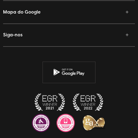
Mapa do Google
Siga-nos
Facebook
Twitter
YouTube
Instagram
Discord
Twitch
Reddit