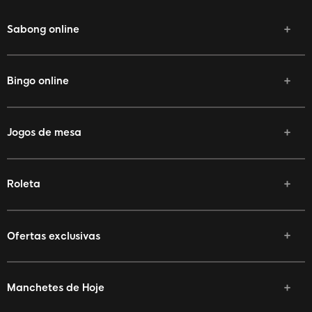
Sabong online
Bingo online
Jogos de mesa
Roleta
Ofertas exclusivas
Manchetes de Hoje