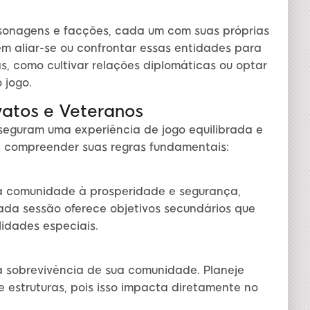
sonagens e facções, cada um com suas próprias
m aliar-se ou confrontar essas entidades para
as, como cultivar relações diplomáticas ou optar
 jogo.
vatos e Veteranos
seguram uma experiência de jogo equilibrada e
al compreender suas regras fundamentais:
sua comunidade à prosperidade e segurança,
da sessão oferece objetivos secundários que
idades especiais.
sobrevivência de sua comunidade. Planeje
 estruturas, pois isso impacta diretamente no