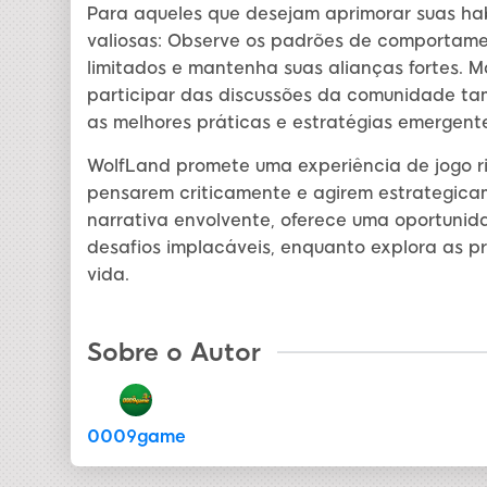
Para aqueles que desejam aprimorar suas ha
valiosas: Observe os padrões de comportame
limitados e mantenha suas alianças fortes. M
participar das discussões da comunidade tam
as melhores práticas e estratégias emergente
WolfLand promete uma experiência de jogo ri
pensarem criticamente e agirem estrategica
narrativa envolvente, oferece uma oportunida
desafios implacáveis, enquanto explora as p
vida.
Sobre o Autor
0009game