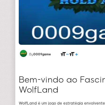
By
0009game
Bem-vindo ao Fasci
WolfLand
WolfLand é um jogo de estratégia envolvent