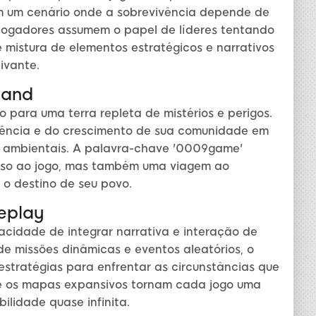
Em um cenário onde a sobrevivência depende de
s jogadores assumem o papel de líderes tentando
e mistura de elementos estratégicos e narrativos
ivante.
Land
 para uma terra repleta de mistérios e perigos.
ivência e do crescimento de sua comunidade em
os ambientais. A palavra-chave '0009game'
sso ao jogo, mas também uma viagem ao
o destino de seu povo.
eplay
cidade de integrar narrativa e interação de
e missões dinâmicas e eventos aleatórios, o
stratégias para enfrentar as circunstâncias que
e os mapas expansivos tornam cada jogo uma
ilidade quase infinita.