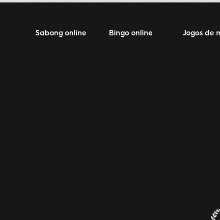
Sabong online
Bingo online
Jogos de 