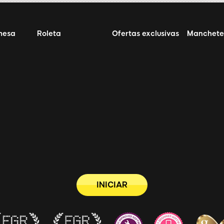
mesa
Roleta
Ofertas exclusivas
Manchete
INICIAR