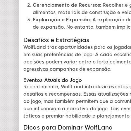
Gerenciamento de Recursos:
Recolher e g
alimentos, materiais de construção e veíc
Exploração e Expansão:
A exploração de
de expansão. No entanto, também implica
Desafios e Estratégias
WolfLand traz oportunidades para os jogado
em suas preferências de jogo. A cada escolha
decisões podem variar entre o fortalecimento
agressivas campanhas de expansão.
Eventos Atuais do Jogo
Recentemente, WolfLand introduziu eventos 
desafios e recompensas. Essas atualizaçõe
ao jogo, mas também permitem que a comunid
que influenciam a narrativa do jogo. Tais ev
táticos e premiar habilidade e planejamento 
Dicas para Dominar WolfLand