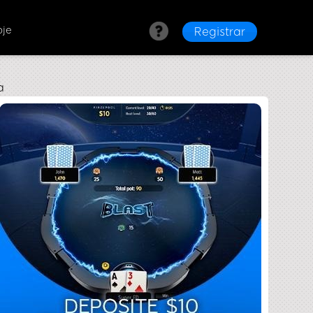
oje
Registrar
a