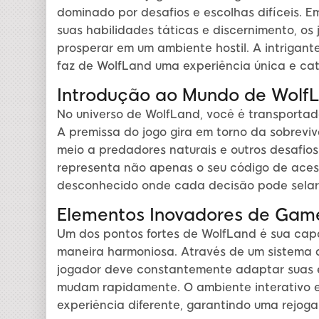
dominado por desafios e escolhas difíceis. 
suas habilidades táticas e discernimento, o
prosperar em um ambiente hostil. A intrigant
faz de WolfLand uma experiência única e cat
Introdução ao Mundo de Wolf
No universo de WolfLand, você é transportado
A premissa do jogo gira em torno da sobrev
meio a predadores naturais e outros desafi
representa não apenas o seu código de ace
desconhecido onde cada decisão pode selar 
Elementos Inovadores de Gam
Um dos pontos fortes de WolfLand é sua capa
maneira harmoniosa. Através de um sistema d
jogador deve constantemente adaptar suas e
mudam rapidamente. O ambiente interativo 
experiência diferente, garantindo uma rejogab