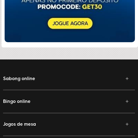
Sabong online
Bingo online
Jogos de mesa