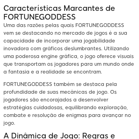
Características Marcantes de
FORTUNEGODDESS
Uma das razões pelas quais FORTUNEGODDESS
vem se destacando no mercado de jogos é a sua
capacidade de incorporar uma jogabilidade
inovadora com gráficos deslumbrantes. Utilizando
uma poderosa engine gráfica, o jogo oferece visuais
que transportam os jogadores para um mundo onde
a fantasia e a realidade se encontram.
FORTUNEGODDESS também se destaca pela
profundidade de suas mecânicas de jogo. Os
jogadores são encorajados a desenvolver
estratégias cuidadosas, equilibrando exploração,
combate e resolução de enigmas para avançar no
jogo.
A Dinâmica de Jogo: Regras e