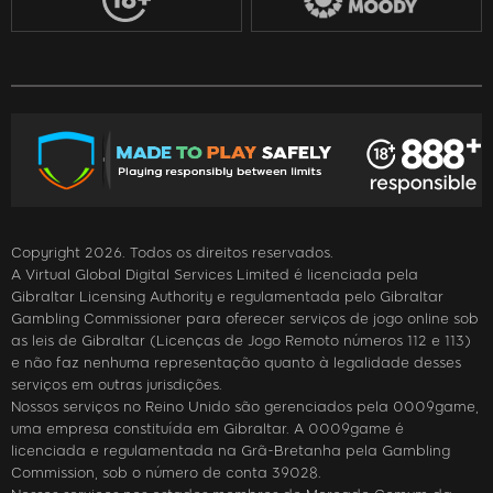
Copyright 2026. Todos os direitos reservados.
A Virtual Global Digital Services Limited é licenciada pela
Gibraltar Licensing Authority e regulamentada pelo Gibraltar
Gambling Commissioner para oferecer serviços de jogo online sob
as leis de Gibraltar (Licenças de Jogo Remoto números 112 e 113)
e não faz nenhuma representação quanto à legalidade desses
serviços em outras jurisdições.
Nossos serviços no Reino Unido são gerenciados pela 0009game,
uma empresa constituída em Gibraltar. A 0009game é
licenciada e regulamentada na Grã-Bretanha pela Gambling
Commission, sob o número de conta 39028.